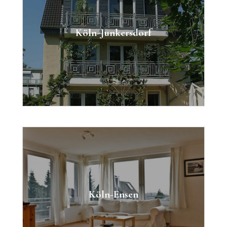
Eigentumswohnung mit Carport
Zimmer: 3
Köln-Junkersdorf
Fläche: 104m²
Kaufpreis: 479.000 €
Eigentumswohnung mit Rheinblick
Zimmer: 2
Köln-Ensen
Fläche: 72m²
Kaufpreis: 210.000,00 €